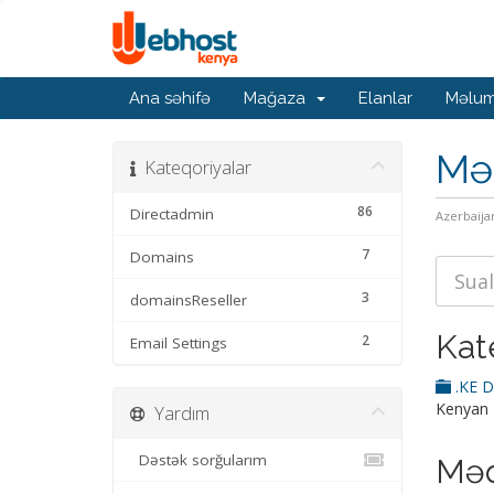
Ana səhifə
Mağaza
Elanlar
Məlum
Mə
Kateqoriyalar
86
Directadmin
Azerbaija
7
Domains
3
domainsReseller
Kat
2
Email Settings
.KE 
Kenyan
Yardım
Dəstək sorğularım
Məq