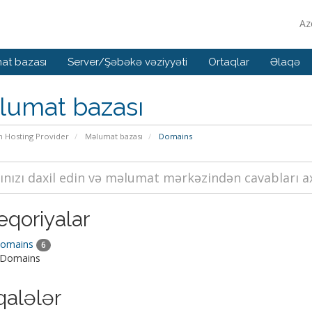
Az
at bazası
Server/Şəbəkə vəziyyəti
Ortaqlar
Əlaqə
lumat bazası
n Hosting Provider
Məlumat bazası
Domains
eqoriyalar
Domains
6
 Domains
alələr