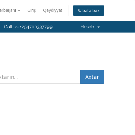
erbaijani
Giriş
Qeydiyyat
Səbətə bax
Call us +254700337799
Hesab