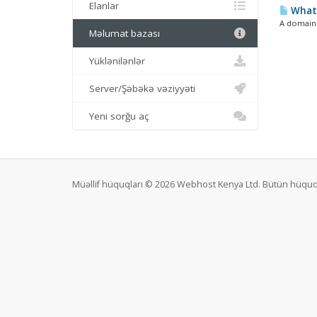
Elanlar
What 
A domain 
Məlumat bazası
Yüklənilənlər
Server/Şəbəkə vəziyyəti
Yeni sorğu aç
Müəllif hüquqları © 2026 Webhost Kenya Ltd. Bütün hüquq