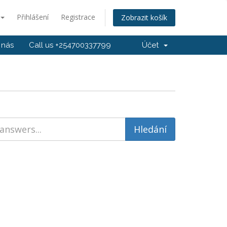
Přihlášení
Registrace
Zobrazit košík
 nás
Call us +254700337799
Účet