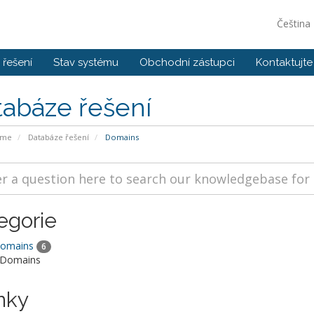
Čeština
řešení
Stav systému
Obchodní zástupci
Kontaktujte
tabáze řešení
ome
Databáze řešení
Domains
egorie
Domains
6
 Domains
nky