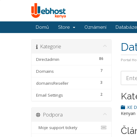
Domů
Store
Oznámení
Databáze 
Da
Kategorie
86
Directadmin
Portal H
7
Domains
3
domainsReseller
Kat
2
Email Settings
.KE 
Kenyan
Podpora
Moje support tickety
Člá