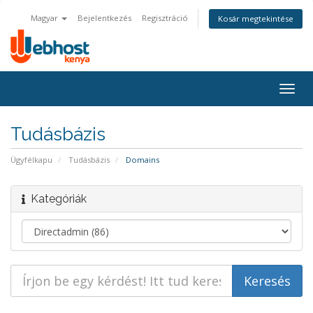
Magyar
Bejelentkezés
Regisztráció
Kosár megtekintése
Togg
navig
Tudásbázis
Ügyfélkapu
Tudásbázis
Domains
Kategóriák