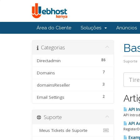
Área do Cliente
Soluções
Anúncios
Ba
Categorias
86
Directadmin
Suporte
7
Domains
3
domainsReseller
Art
2
Email Settings
API I
API Intro
Suporte
API A
RegisterD
Meus Tickets de Suporte
Examp