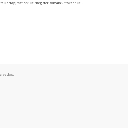
ta = array( "action" => "RegisterDomain", "token" =>...
ervados.