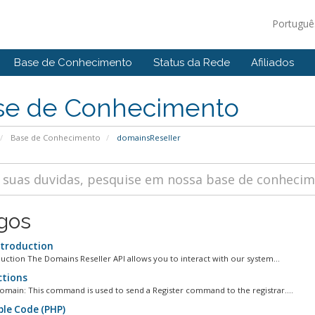
Portugu
Base de Conhecimento
Status da Rede
Afiliados
se de Conhecimento
Base de Conhecimento
domainsReseller
igos
ntroduction
duction The Domains Reseller API allows you to interact with our system...
ctions
omain: This command is used to send a Register command to the registrar....
le Code (PHP)