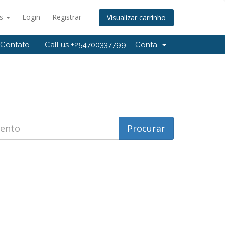
ês
Login
Registrar
Visualizar carrinho
Contato
Call us +254700337799
Conta