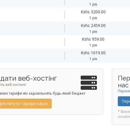
1 рік
Kshs 3200.00
1 рік
Kshs 2459.00
1 рік
Kshs 959.00
1 рік
Kshs 1019.00
1 рік
дати веб-хостінг
Пер
нас
ть веб-хостинг
Перене
аємо тарифи які задовільнять будь-який бюджет
Пер
реглянути тарифи зараз
* Викл
оновл