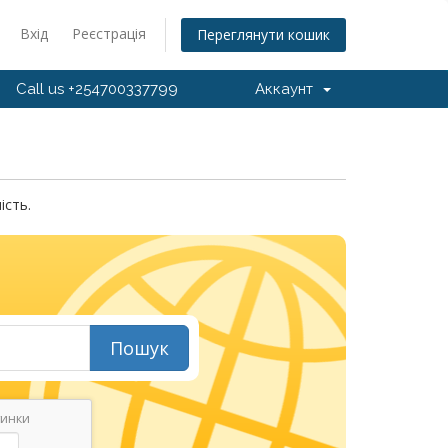
Вхід
Реєстрація
Переглянути кошик
Call us +254700337799
Аккаунт
ість.
Пошук
тинки