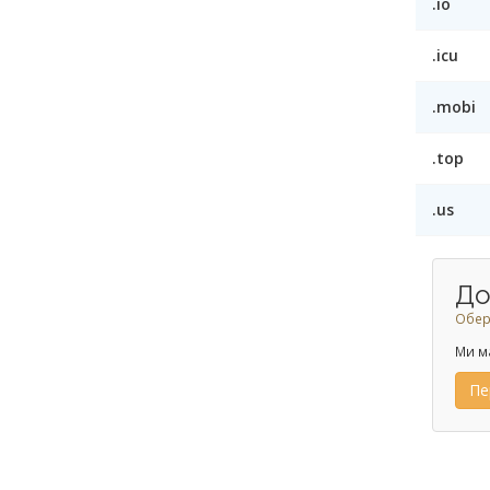
.io
.icu
.mobi
.top
.us
До
Обері
Ми м
Пе