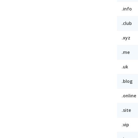
.info
.club
.xyz
.me
.uk
.blog
.online
.site
.vip