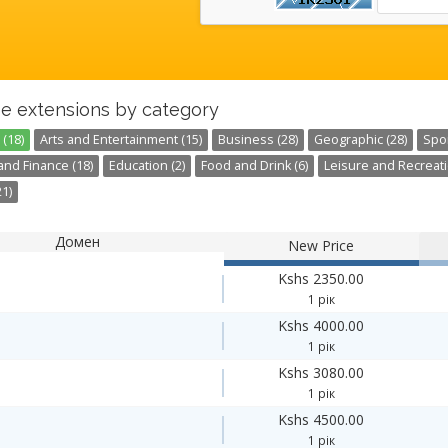
e extensions by category
(18)
Arts and Entertainment (15)
Business (28)
Geographic (28)
Spor
nd Finance (18)
Education (2)
Food and Drink (6)
Leisure and Recreati
1)
Домен
New Price
Kshs 2350.00
1 рік
Kshs 4000.00
1 рік
Kshs 3080.00
1 рік
Kshs 4500.00
1 рік