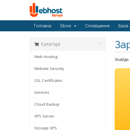
Головна
Store
Сповіщення
База 
За
Категорії
Web Hosting
Знайди 
Website Security
SSL Certificates
Services
Cloud Backup
VPS Server
Storage VPS