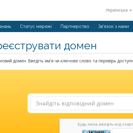
Українська
знань
Статус мережі
Партнерство
Зв'язок з нами
реєструвати домен
новий домен. Введіть им'я чи ключове слово та перевірь доступн
Будь ласка, введіть код з кар