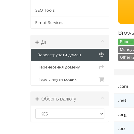
SEO Tools
E-mail Services
Brows
Дії
Popular 
Money a
Зареєструвати домен
Other (2
Перенесення домену
Переглянути кошик
.com
Оберіть валюту
.net
.org
.biz