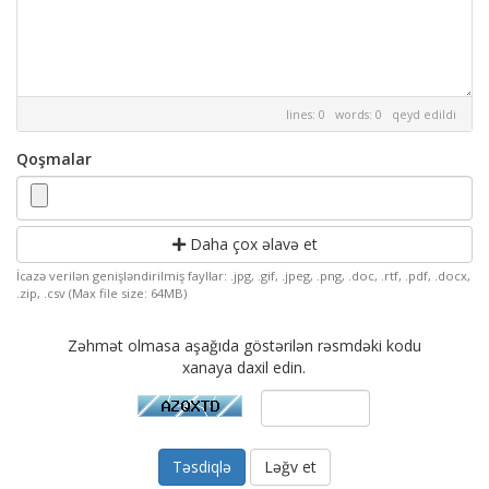
lines: 0 words: 0
qeyd edildi
Qoşmalar
Daha çox əlavə et
İcazə verilən genişləndirilmiş fayllar: .jpg, .gif, .jpeg, .png, .doc, .rtf, .pdf, .docx,
.zip, .csv (Max file size: 64MB)
Zəhmət olmasa aşağıda göstərilən rəsmdəki kodu
xanaya daxil edin.
Ləğv et