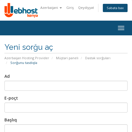
Azerbaijani
Giriş
Qeydiyyat
Səbətə bax
Togg
navig
Yeni sorğu aç
Azerbaijan Hosting Provider
Müştəri paneli
Dəstək sorğuları
Sorğunu təsdiqlə
Ad
E-poçt
Başlıq