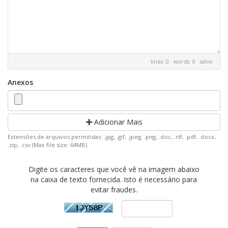
lines: 0 words: 0
salvo
Anexos
Adicionar Mais
Extensões de arquivos permitidas: .jpg, .gif, .jpeg, .png, .doc, .rtf, .pdf, .docx,
.zip, .csv (Max file size: 64MB)
Digite os caracteres que você vê na imagem abaixo
na caixa de texto fornecida. Isto é necessário para
evitar fraudes.