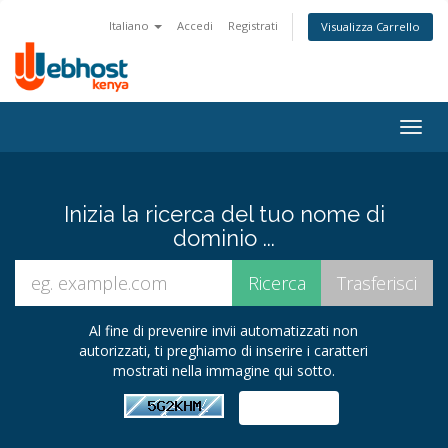
Italiano
Accedi
Registrati
Visualizza Carrello
Togg
navig
Inizia la ricerca del tuo nome di
dominio ...
Al fine di prevenire invii automatizzati non
autorizzati, ti preghiamo di inserire i caratteri
mostrati nella immagine qui sotto.