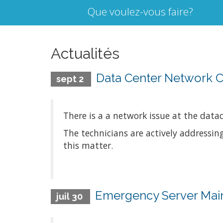
Que voulez-vous faire?
Actualités
Data Center Network Co
sept 2
There is a a network issue at the dat
The technicians are actively addressin
this matter.
Emergency Server Mai
juil 30