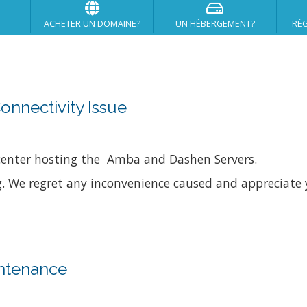
ACHETER UN DOMAINE?
UN HÉBERGEMENT?
RÉG
nnectivity Issue
acenter hosting the Amba and Dashen Servers.
g. We regret any inconvenience caused and appreciate 
ntenance