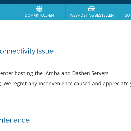
DOMAIN KAUFEN
WEBHOSTING BESTELLEN
GU
nnectivity Issue
acenter hosting the Amba and Dashen Servers.
g. We regret any inconvenience caused and appreciate 
ntenance