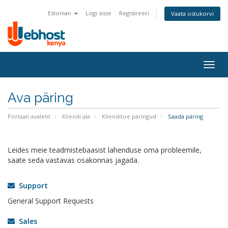
Estonian
Logi sisse
Registreeri
Vaata ostukorvi
Togg
navig
Ava päring
Portaali avaleht
Kliendi ala
Klienditoe päringud
Saada päring
Leides meie teadmistebaasist lahenduse oma probleemile,
saate seda vastavas osakonnas jagada.
Support
General Support Requests
Sales