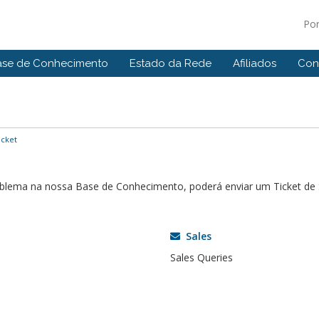
Po
ase de Conhecimento
Estado da Rede
Afiliados
Con
icket
roblema na nossa Base de Conhecimento, poderá enviar um Ticket d
Sales
Sales Queries