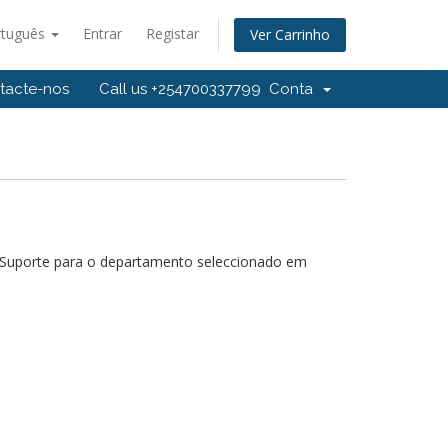
rtuguês
Entrar
Registar
Ver Carrinho
tacte-nos
Call us +254700337799
Conta
e Suporte para o departamento seleccionado em